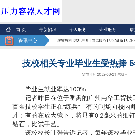
首 页
最新招聘
个人服务
企业服务
猎
资讯中心
|
薪酬福利
|
求职宝典
|
面试技巧
|
职业诊断
|
职场
技校相关专业毕业生受热捧 
发布时间 2012-08-29 来源 -
毕业生就业率达100%
记者昨日在位于番禺的广州南华工贸技工
百名技校学生正在“练兵”，有的现场向校内
才；有的在放大镜下，将只有0.2毫米的细钉固
钻石，比试手艺。
该校校长叶强告诉记者，每年该校毕业于